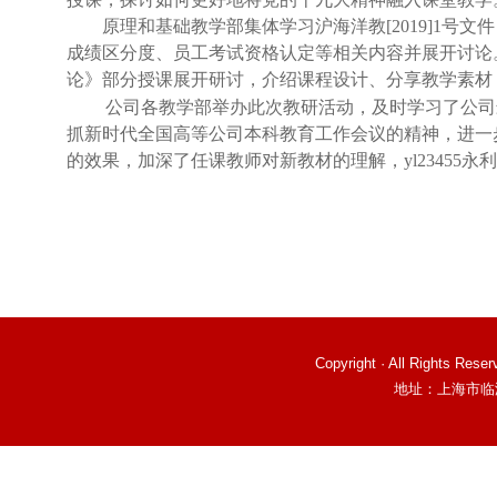
原理和基础教学部集体学习沪海洋教
[2019]1
号文件
成绩区分度、员工考试资格认定等相关内容并展开讨论
论》部分授课展开研讨，介绍课程设计、分享教学素材
公司各教学部举办此次教研活动，及时学习了公司
抓新时代全国高等公司本科教育工作会议的精神，进一
的效果，加深了任课教师对新教材的理解，yl2345
Copyright · All Right
地址：上海市临