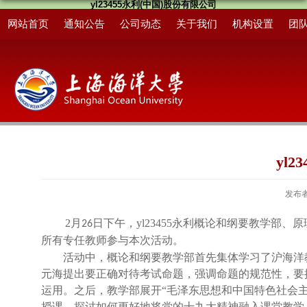
yl23455永利(中国)股份有限公司
网站首页
通知公告
公司动态
关于我们
机构设置
团
yl
发布
2
月
日下午，yl23455永利概论和纲要教学部
26
所有专任教师参与本次活动。
活动中，概论和纲要教学部首先集体学习了沪海洋
元海提出要正确对待考试命题，强调命题的规范性，要
运用。之后，教学部展开“毛泽东思想和中国特色社会主
授课，探讨如何更好地将
党的十九大精神融入课堂教学