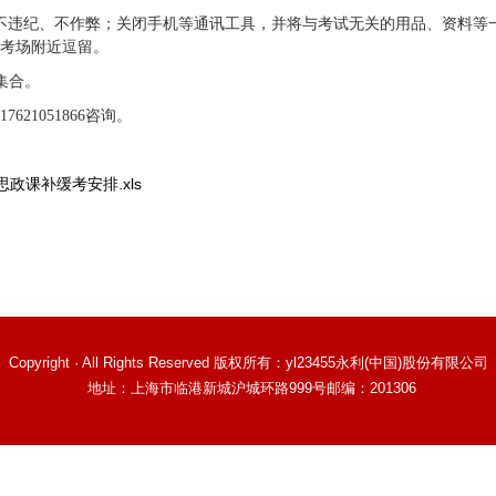
不违纪、不作弊；关闭手机等通讯工具，并将与考试无关的用品、资料等
在考场附近逗留。
场集合。
1051866
咨询
。
思政课补缓考安排.xls
Copyright · All Rights Reserved 版权所有：yl23455永利(中国)股份有限公司
地址：上海市临港新城沪城环路999号
邮编：201306