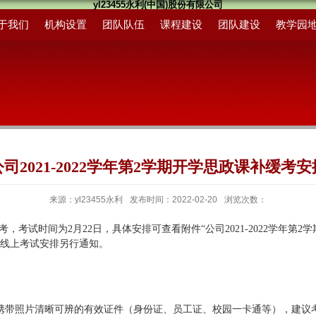
yl23455永利(中国)股份有限公司
于我们
机构设置
团队队伍
课程建设
团队建设
教学园
公司2021-2022学年第2学期开学思政课补缓考安
来源：yl23455永利
发布时间：2022-02-20
浏览次数：
补缓考，考试时间为2
月
22
日，具体安排可查看附件“公司2021-2022学年第
，线上考试安排另行通知。
携带照片清晰可辨的有效证件（身份证、员工证、校园一卡通等），建议