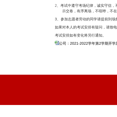
2、
考试中遵守考场纪律，诚实守信，
示交卷，有序离场，不喧哗，不
3、参加志愿者劳动的同学请提前到
如果对本人的考试安排有疑问，请致电1762
考试安排如有变化将另行通知。
公司：2021-2022学年第2学期开学