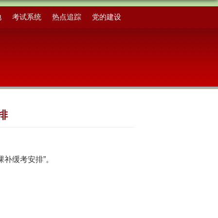
地
考试系统
热点追踪
党的建设
排
政课补缓考安排”。