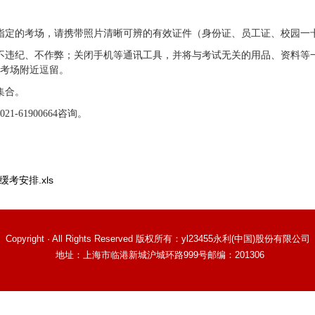
指定的考场，请携带照片清晰可辨的有效证件（身份证、员工证、校园一
不违纪、不作弊；关闭手机等通讯工具，并将与考试无关的用品、资料等
在考场附近逗留。
场集合。
61900664
咨询
。
缓考安排.xls
Copyright · All Rights Reserved 版权所有：yl23455永利(中国)股份有限公司
地址：上海市临港新城沪城环路999号
邮编：201306