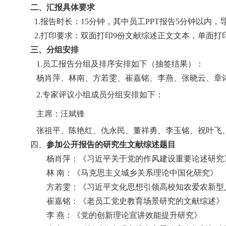
二、汇报具体要求
1.报告时长：
15
分钟，其中员工
PPT报告
5
分钟以内，
2.打印要求：双面打印
9
份文献综述正文文本，单面打
三、分组安排
1.
员工报告分组及排序安排如下
（
抽签结果）
：
杨肖萍、林南、方若雯、崔嘉铭、李燕、张晓云、章
2.
专家评议小组成员分组安排如下：
主席：汪斌锋
张祖平、陈艳红、仇永民、董祥勇、李玉铭、祝叶飞
四、
参加公开报告的研究生文献综述题目
杨肖萍：《习近平关于党的作风建设重要论述研究
林
南：《马克思主义城乡关系理论中国化研究》
方若雯：《习近平文化思想引领高校知农爱农新型
崔嘉铭：《老员工党史教育场景研究的文献综述》
李
燕：《党的创新理论宣讲效能提升研究》