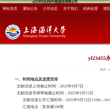
yl23455永利(中国)股份有限公司
网站首页
通知公告
公司动态
关于我们
机构设置
团
yl234
来源：y
一、时间
地点及
进度安排
文献综述上传截止时间：
202
5
年
9
月
7
日
文献综述导师审核截止时间：
202
5
年
9月
15
日
文献综述公开汇报时间：
202
5
年
9月2
3
日
13:00—16:
汇报地点：苏友楼
108室